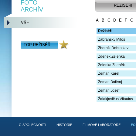
FOTO
REŽISÉŘI
ARCHÍV
A
B
C
D
E
F
G
VŠE
Režiséři
Zábranský Miloš
TOP REŽISÉŘI
Zborník Dobroslav
Zdeněk Zelenka
Zelenka Zdeněk
Zeman Karel
Zeman Bořivoj
Zeman Josef
Žalakjavičus Vitautas
O SPOLEČNOSTI
HISTORIE
FILMOVÉ LABORATOŘE
FO