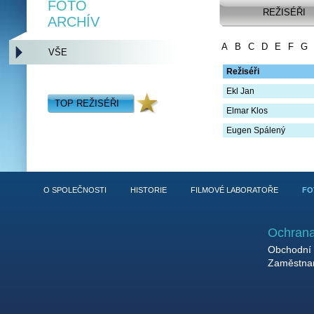
FOTO
REŽISÉŘI
ARCHÍV
A
B
C
D
E
F
G
VŠE
Režiséři
Ekl Jan
TOP REŽISÉŘI
Elmar Klos
Eugen Spálený
O SPOLEČNOSTI
HISTORIE
FILMOVÉ LABORATOŘE
FO
Ochrana
Obchodní 
Zaměstnan