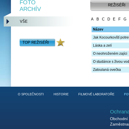
FOTO
REŽISÉŘI
ARCHÍV
A
B
C
D
E
F
G
VŠE
Název
Jak Kocourkovští potres
TOP REŽISÉŘI
Láska a zelí
O neohroženém zajíci
O studánce s živou vo
Zatoulaná ovečka
O SPOLEČNOSTI
HISTORIE
FILMOVÉ LABORATOŘE
FO
Ochrana
Obchodní 
Zaměstnan