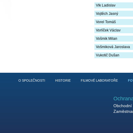
Vlk Ladislav
Vojtěch Jasný
Vorel Tomáš
Vorlíček Václav
Vošmik Milan
Vošmiková Jaroslava
Vukotič Dušan
O SPOLEČNOSTI
HISTORIE
FILMOVÉ LABORATOŘE
FO
Ochrana
Obchodní 
Zaměstnan