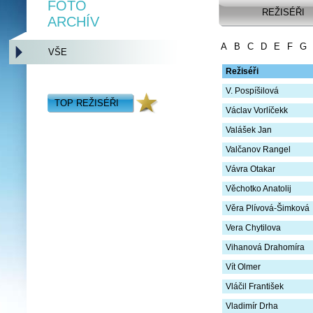
FOTO
REŽISÉŘI
ARCHÍV
A
B
C
D
E
F
G
VŠE
Režiséři
V. Pospíšilová
TOP REŽISÉŘI
Václav Vorlíčekk
Valášek Jan
Valčanov Rangel
Vávra Otakar
Věchotko Anatolij
Věra Plívová-Šimková
Vera Chytilova
Vihanová Drahomíra
Vít Olmer
Vláčil František
Vladimír Drha