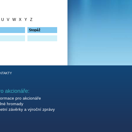
U
V
W
X
Y
Z
Stopáž
NTAKTY
ro akcionáře:
formace pro akcionáře
lné hromady
etní závěrky a výroční zprávy