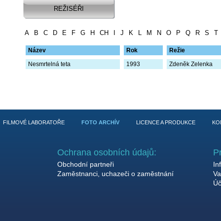
REŽISÉŘI
A
B
C
D
E
F
G
H
CH
I
J
K
L
M
N
O
P
Q
R
S
T
Název
Rok
Režie
Nesmrtelná teta
1993
Zdeněk Zelenka
FILMOVÉ LABORATOŘE
FOTO ARCHÍV
LICENCE A PRODUKCE
KO
Ochrana osobních údajů:
P
Obchodní partneři
In
Zaměstnanci, uchazeči o zaměstnání
Va
Úč