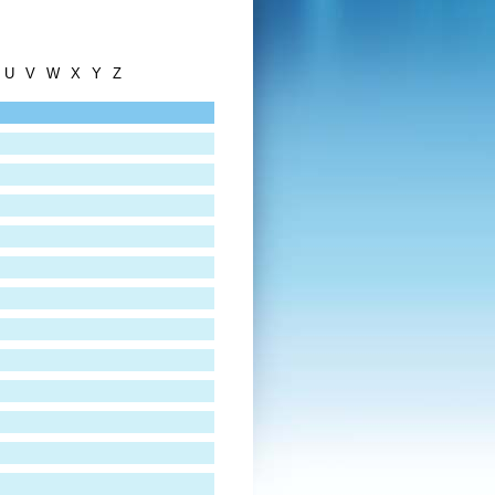
U
V
W
X
Y
Z