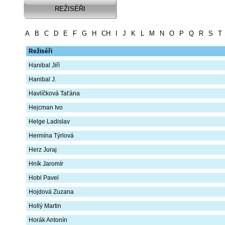
REŽISÉŘI
A
B
C
D
E
F
G
H
CH
I
J
K
L
M
N
O
P
Q
R
S
T
Režiséři
Hanibal Jiří
Hanibal J.
Havlíčková Taťána
Hejcman Ivo
Helge Ladislav
Hermína Týrlová
Herz Juraj
Hník Jaromír
Hobl Pavel
Hojdová Zuzana
Hollý Martin
Horák Antonín