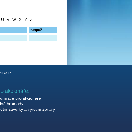
U
V
W
X
Y
Z
Stopáž
NTAKTY
ro akcionáře:
formace pro akcionáře
lné hromady
etní závěrky a výroční zprávy