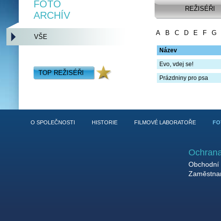
FOTO
REŽISÉŘI
ARCHÍV
A
B
C
D
E
F
G
VŠE
Název
Evo, vdej se!
TOP REŽISÉŘI
Prázdniny pro psa
O SPOLEČNOSTI
HISTORIE
FILMOVÉ LABORATOŘE
FO
Ochrana
Obchodní 
Zaměstnan