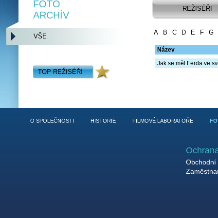
FOTO
REŽISÉŘI
ARCHÍV
A
B
C
D
E
F
G
VŠE
Název
Jak se měl Ferda ve sv
TOP REŽISÉŘI
O SPOLEČNOSTI
HISTORIE
FILMOVÉ LABORATOŘE
FO
Ochrana
Obchodní 
Zaměstnan