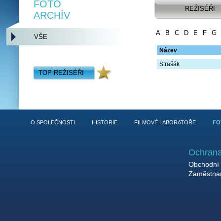
FOTO
REŽISÉŘI
ARCHÍV
A
B
C
D
E
F
G
VŠE
Název
Strašák
TOP REŽISÉŘI
O SPOLEČNOSTI
HISTORIE
FILMOVÉ LABORATOŘE
FO
Ochrana
Obchodní 
Zaměstnan