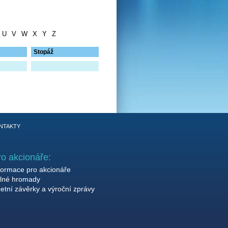
U
V
W
X
Y
Z
Stopáž
NTAKTY
ro akcionáře:
formace pro akcionáře
lné hromady
etní závěrky a výroční zprávy