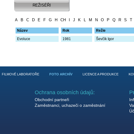
REŽISÉŘI
A
B
C
D
E
F
G
H
CH
I
J
K
L
M
N
O
P
Q
R
S
T
Název
Rok
Režie
Evoluce
1981
Ševčík Igor
FILMOVÉ LABORATOŘE
FOTO ARCHÍV
LICENCE A PRODUKCE
KO
Ochrana osobních údajů:
P
Obchodní partneři
In
Zaměstnanci, uchazeči o zaměstnání
Va
Úč