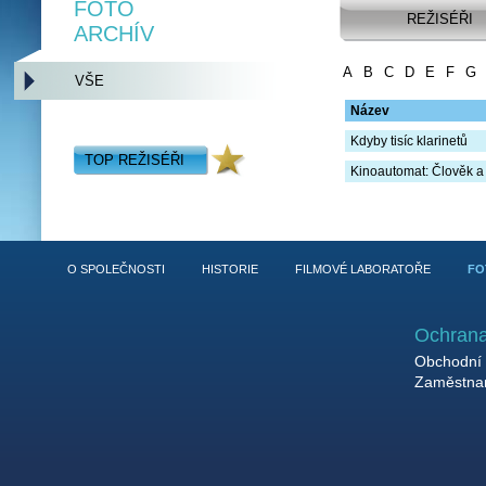
FOTO
REŽISÉŘI
ARCHÍV
A
B
C
D
E
F
G
VŠE
Název
Kdyby tisíc klarinetů
TOP REŽISÉŘI
Kinoautomat: Člověk a
O SPOLEČNOSTI
HISTORIE
FILMOVÉ LABORATOŘE
FO
Ochrana
Obchodní 
Zaměstnan