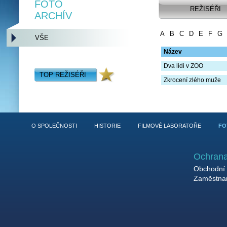
FOTO
REŽISÉŘI
ARCHÍV
A
B
C
D
E
F
G
VŠE
Název
Dva lidi v ZOO
TOP REŽISÉŘI
Zkrocení zlého muže
O SPOLEČNOSTI
HISTORIE
FILMOVÉ LABORATOŘE
FO
Ochrana
Obchodní 
Zaměstnan