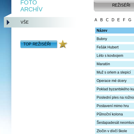
FOTO
REŽISÉŘI
ARCHÍV
A
B
C
D
E
F
G
VŠE
Název
Bubny
TOP REŽISÉŘI
Fešák Hubert
Léto s kovbojem
Maratón
Muž s orlem a slepicí
Operace mé dcery
Poklad byzantského k
Poslední ples na rožn
Postavení mimo hru
Půlnoční kolona
Šestapadesát neomluv
Zločin v dívčí škole