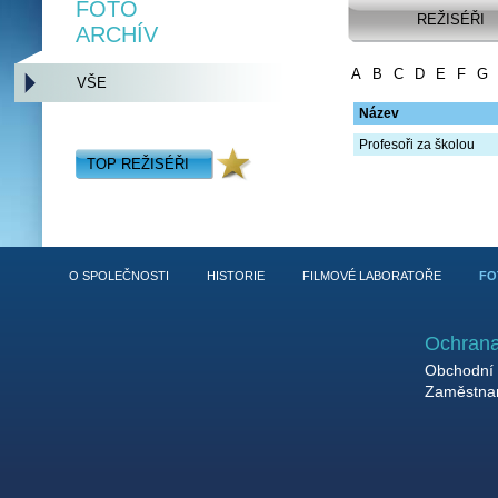
FOTO
REŽISÉŘI
ARCHÍV
A
B
C
D
E
F
G
VŠE
Název
Profesoři za školou
TOP REŽISÉŘI
O SPOLEČNOSTI
HISTORIE
FILMOVÉ LABORATOŘE
FO
Ochrana
Obchodní 
Zaměstnan