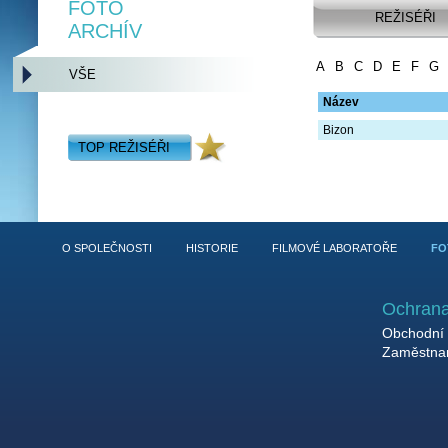
FOTO
REŽISÉŘI
ARCHÍV
A
B
C
D
E
F
G
VŠE
Název
Bizon
TOP REŽISÉŘI
O SPOLEČNOSTI
HISTORIE
FILMOVÉ LABORATOŘE
FO
Ochrana
Obchodní 
Zaměstnan