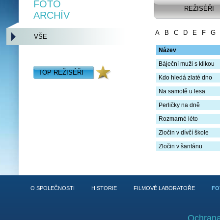
FOTO
REŽISÉŘI
ARCHÍV
A
B
C
D
E
F
G
VŠE
Název
Báječní muži s klikou
TOP REŽISÉŘI
Kdo hledá zlaté dno
Na samotě u lesa
Perličky na dně
Rozmarné léto
Zločin v dívčí škole
Zločin v šantánu
O SPOLEČNOSTI
HISTORIE
FILMOVÉ LABORATOŘE
FO
Ochrana