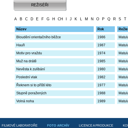
REŽISÉŘI
A
B
C
D
E
F
G
H
CH
I
J
K
L
M
N
O
P
Q
R
S
T
Název
Rok
Režie
Bloudění orientačního běžce
1986
Matula
Hauři
1987
Matula
Motiv pro vraždu
1974
Matula
Muž na drátě
1985
Matula
Nevěsta k zulíbání
1980
Matula
Poslední vlak
1982
Matula
Řeknem si to příští léto
1977
Matula
Stupně poražených
1988
Matula
Volná noha
1989
Matula
FILMOVÉ LABORATOŘE
FOTO ARCHÍV
LICENCE A PRODUKCE
KO