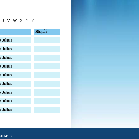
U
V
W
X
Y
Z
Stopáž
 Július
 Július
 Július
 Július
 Július
 Július
 Július
 Július
 Július
NTAKTY