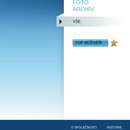
FOTO
ARCHÍV
VŠE
TOP REŽISÉŘI
O SPOLEČNOSTI
HISTORIE