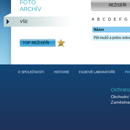
FOTO
REŽISÉŘI
ARCHÍV
A
B
C
D
E
F
G
VŠE
Název
Pět mužů a jedno srdc
TOP REŽISÉŘI
O SPOLEČNOSTI
HISTORIE
FILMOVÉ LABORATOŘE
FO
Ochrana
Obchodní 
Zaměstnan