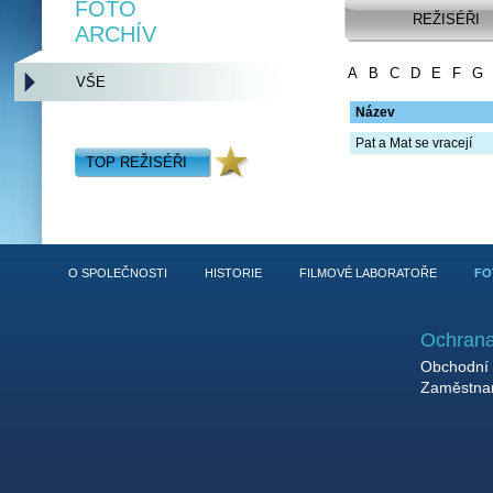
FOTO
REŽISÉŘI
ARCHÍV
A
B
C
D
E
F
G
VŠE
Název
Pat a Mat se vracejí
TOP REŽISÉŘI
O SPOLEČNOSTI
HISTORIE
FILMOVÉ LABORATOŘE
FO
Ochrana
Obchodní 
Zaměstnan