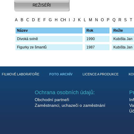
REŽISÉŘI
A
B
C
D
E
F
G
H
CH
I
J
K
L
M
N
O
P
Q
R
S
T
Název
Rok
Režie
Divoká svině
1990
Kubišta Jan
Figurky ze šmantů
1987
Kubišta Jan
FILMOVÉ LABORATOŘE
FOTO ARCHÍV
LICENCE A PRODUKCE
KO
Ochrana osobních údajů:
P
Obchodní partneři
In
Zaměstnanci, uchazeči o zaměstnání
Va
Úč