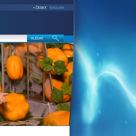
• ČESKY
ENGLISH