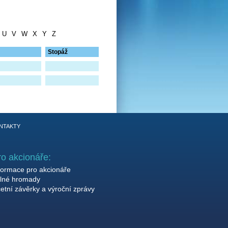
U
V
W
X
Y
Z
Stopáž
NTAKTY
ro akcionáře:
formace pro akcionáře
lné hromady
etní závěrky a výroční zprávy