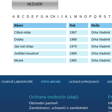
REŽISÉŘI
A
B
C
D
E
F
G
H
CH
I
J
K
L
M
N
O
P
Q
R
S
T
Název
Rok
Režie
Citlivá místa
1987
Drha Vladimír
Dotyky
1988
Drha Vladimír
Jak rodí chlap
1979
Drha Vladimír
Jestřábí moudrost
1989
Drha Vladimír
Mezek
1985
Drha Vladimír
FILMOVÉ LABORATOŘE
FOTO ARCHÍV
LICENCE A PRODUKCE
KO
Ochrana osobních údajů:
P
Obchodní partneři
In
Zaměstnanci, uchazeči o zaměstnání
Va