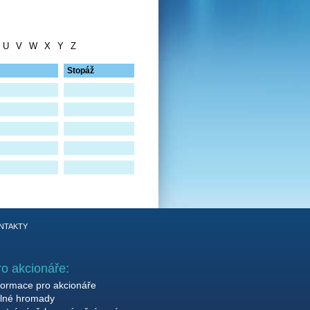
U
V
W
X
Y
Z
Stopáž
NTAKTY
ro akcionáře:
formace pro akcionáře
lné hromady