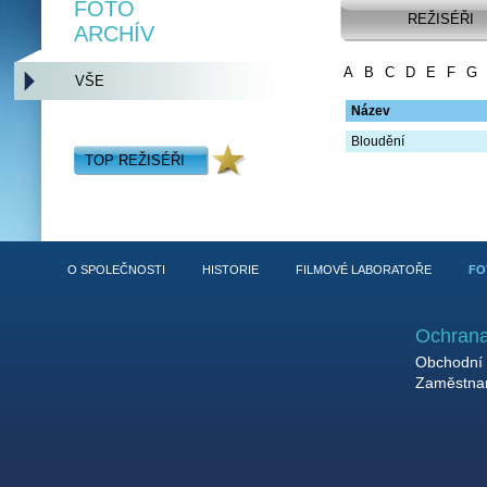
FOTO
REŽISÉŘI
ARCHÍV
A
B
C
D
E
F
G
VŠE
Název
Bloudění
TOP REŽISÉŘI
O SPOLEČNOSTI
HISTORIE
FILMOVÉ LABORATOŘE
FO
Ochrana
Obchodní 
Zaměstnan