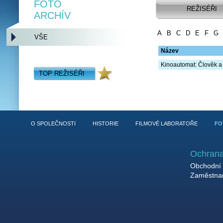
FOTO
REŽISÉŘI
ARCHÍV
A
B
C
D
E
F
G
VŠE
Název
Kinoautomat: Člověk a
TOP REŽISÉŘI
O SPOLEČNOSTI
HISTORIE
FILMOVÉ LABORATOŘE
FO
Ochrana
Obchodní 
Zaměstnan