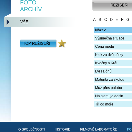
FOTO
REŽISÉŘI
ARCHÍV
A
B
C
D
E
F
G
VŠE
Název
Výjimečná situace
TOP REŽISÉŘI
Cena medu
Kluk za dvě pětky
Kvočny a Král
Lvi salónů
Maturita za školou
Muž přes palubu
Na startu je delfín
Tři od moře
O SPOLEČNOSTI
HISTORIE
FILMOVÉ LABORATOŘE
FO