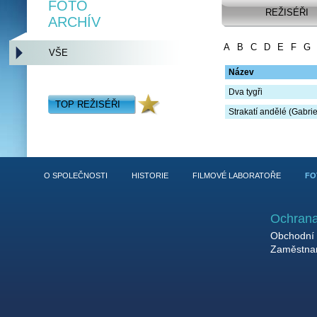
FOTO
REŽISÉŘI
ARCHÍV
A
B
C
D
E
F
G
VŠE
Název
Dva tygři
TOP REŽISÉŘI
Strakatí andělé (Gabrie
O SPOLEČNOSTI
HISTORIE
FILMOVÉ LABORATOŘE
FO
Ochrana
Obchodní 
Zaměstnan