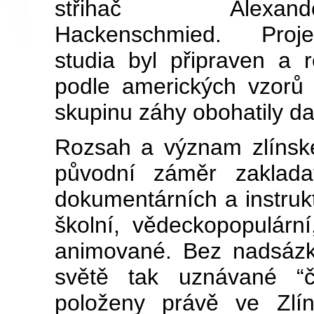
střihač Alexand
Hackenschmied. Proje
studia byl připraven a
podle amerických vzorů 
skupinu záhy obohatily d
Rozsah a význam zlínské 
původní záměr zakladat
dokumentárních a instrukt
školní, vědeckopopulární
animované. Bez nadsázk
světě tak uznávané “č
položeny právě ve Zlí