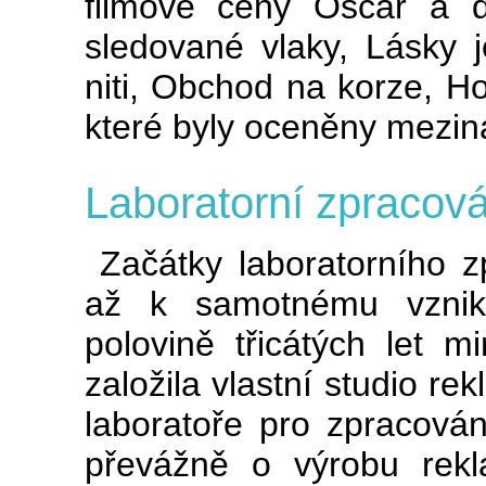
filmové ceny Oscar a d
sledované vlaky, Lásky j
niti, Obchod na korze, H
které byly oceněny mezi
Laboratorní zpracová
Začátky laboratorního zp
až k samotnému vzniku
polovině třicátých let m
založila vlastní studio re
laboratoře pro zpracován
převážně o výrobu rek