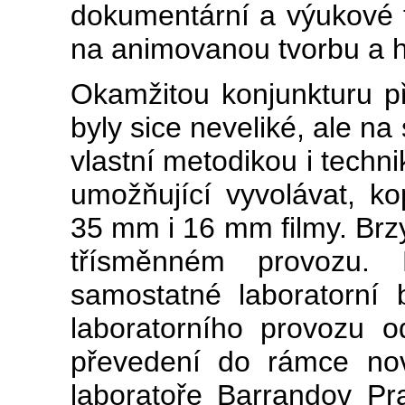
dokumentární a výukové 
na animovanou tvorbu a h
Okamžitou konjunkturu př
byly sice neveliké, ale 
vlastní metodikou i techn
umožňující vyvolávat, ko
35 mm i 16 mm filmy. Brzy 
třísměnném provozu.
samostatné laboratorní
laboratorního provozu o
převedení do rámce nov
laboratoře Barrandov Pr