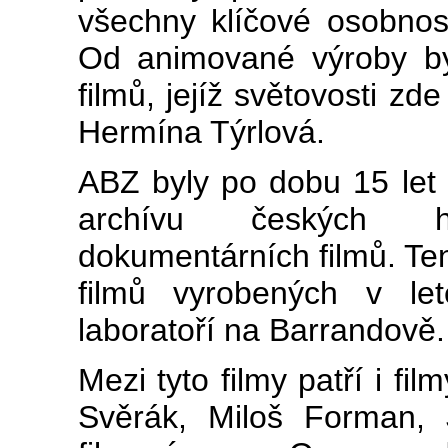
všechny klíčové osobnos
Od animované výroby by
filmů, jejíž světovosti zd
Hermína Týrlová.
ABZ byly po dobu 15 let
archívu českých h
dokumentárních filmů. Te
filmů vyrobených v le
laboratoří na Barrandově.
Mezi tyto filmy patří i fi
Svěrák, Miloš Forman, Ji