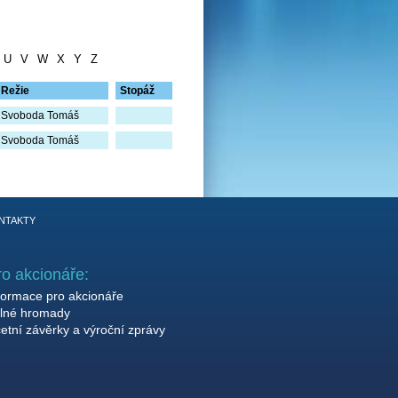
U
V
W
X
Y
Z
Režie
Stopáž
Svoboda Tomáš
Svoboda Tomáš
NTAKTY
ro akcionáře:
formace pro akcionáře
lné hromady
etní závěrky a výroční zprávy