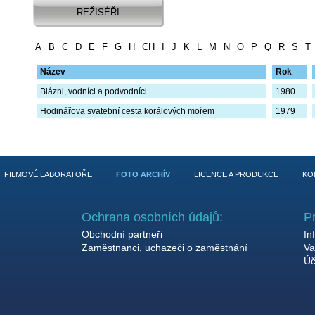
REŽISÉŘI
A
B
C
D
E
F
G
H
CH
I
J
K
L
M
N
O
P
Q
R
S
T
Název
Rok
Blázni, vodníci a podvodníci
1980
Hodinářova svatební cesta korálových mořem
1979
FILMOVÉ LABORATOŘE
FOTO ARCHÍV
LICENCE A PRODUKCE
KO
Ochrana osobních údajů:
P
Obchodní partneři
In
Zaměstnanci, uchazeči o zaměstnání
Va
Úč