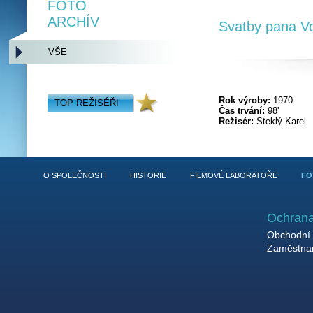
FOTO
ARCHÍV
Svatby pana V
VŠE
Rok výroby:
1970
TOP REŽISÉŘI
Čas trvání:
98'
Režisér:
Steklý Karel
O SPOLEČNOSTI
HISTORIE
FILMOVÉ LABORATOŘE
FO
Ochrana
Obchodní 
Zaměstnan