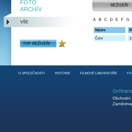
FOTO
REŽISÉŘI
ARCHÍV
A
B
C
D
E
F
G
VŠE
Název
R
Červ
1
TOP REŽISÉŘI
O SPOLEČNOSTI
HISTORIE
FILMOVÉ LABORATOŘE
FO
Ochrana
Obchodní 
Zaměstnan