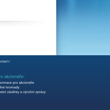
NTAKTY
ro akcionáře:
formace pro akcionáře
lné hromady
etní závěrky a výroční zprávy