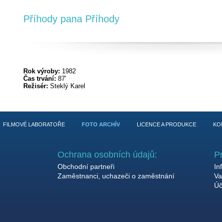
Příhody pana Příhody
Rok výroby:
1982
Čas trvání:
87'
Režisér:
Steklý Karel
FILMOVÉ LABORATOŘE
FOTO ARCHÍV
LICENCE A PRODUKCE
KO
Ochrana osobních údajů:
P
Obchodní partneři
In
Zaměstnanci, uchazeči o zaměstnání
Va
Úč