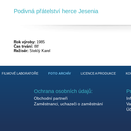
Podivná přátelství herce Jesenia
Rok výroby:
1985
Čas trvání:
88'
Režisér:
Steklý Karel
FILMOVÉ LABORATOŘE
FOTO ARCHÍV
LICENCE A PRODUKCE
KO
Ochrana osobních údajů:
P
Obchodní partneři
In
Zaměstnanci, uchazeči o zaměstnání
Va
Úč