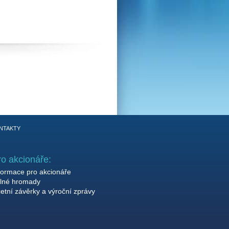
NTAKTY
ro akcionáře:
formace pro akcionáře
lné hromady
etní závěrky a výroční zprávy