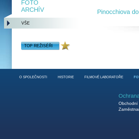
FOTO
ARCHÍV
Pinocchiova do
VŠE
TOP REŽISÉŘI
O SPOLEČNOSTI
HISTORIE
FILMOVÉ LABORATOŘE
FO
Ochrana
Obchodní 
Zaměstnan