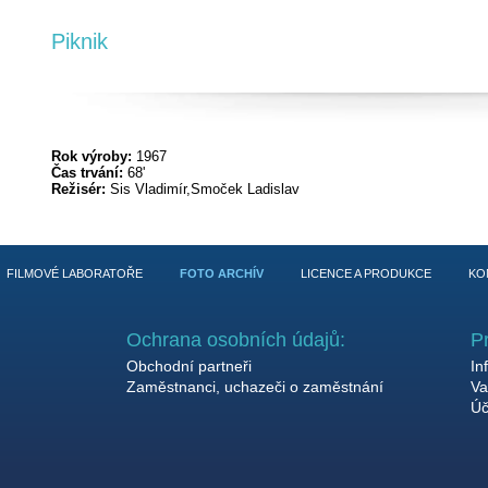
Piknik
Rok výroby:
1967
Čas trvání:
68'
Režisér:
Sis Vladimír,Smoček Ladislav
FILMOVÉ LABORATOŘE
FOTO ARCHÍV
LICENCE A PRODUKCE
KO
Ochrana osobních údajů:
P
Obchodní partneři
In
Zaměstnanci, uchazeči o zaměstnání
Va
Úč