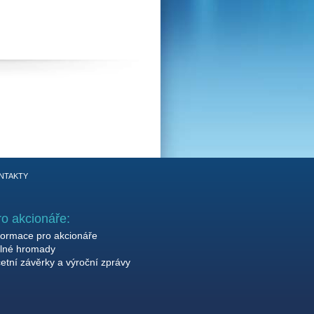
NTAKTY
ro akcionáře:
formace pro akcionáře
lné hromady
etní závěrky a výroční zprávy