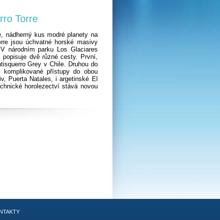
rro Torre
ie, nádherný kus modré planety na
orre jsou úchvatné horské masivy
 V národním parku Los Glaciares
m popisuje dvě různé cesty. První,
ntisquerro Grey v Chile. Druhou do
ž komplikované přístupy do obou
v, Puerta Natales, i argetinské El
technické horolezectví stává novou
NTAKTY