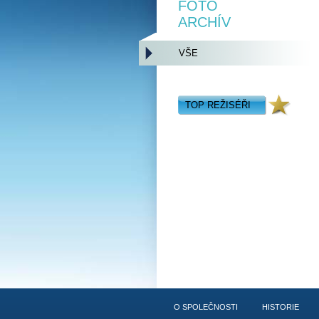
FOTO
ARCHÍV
VŠE
TOP REŽISÉŘI
O SPOLEČNOSTI
HISTORIE