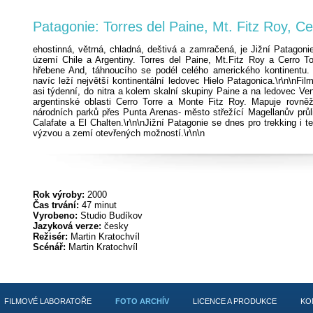
Patagonie: Torres del Paine, Mt. Fitz Roy, Ce
ehostinná, větrná, chladná, deštivá a zamračená, je Jižní Patagon
území Chile a Argentiny. Torres del Paine, Mt.Fitz Roy a Cerro T
hřebene And, táhnoucího se podél celého amerického kontinentu.
navíc leží největší kontinentální ledovec Hielo Patagonica.\r\n\nFil
asi týdenní, do nitra a kolem skalní skupiny Paine a na ledovec Ve
argentinské oblasti Cerro Torre a Monte Fitz Roy. Mapuje rovně
národních parků přes Punta Arenas- město střežící Magellanův průli
Calafate a El Chalten.\r\n\nJižní Patagonie se dnes pro trekking i 
výzvou a zemí otevřených možností.\r\n\n
Rok výroby:
2000
Čas trvání:
47 minut
Vyrobeno:
Studio Budíkov
Jazyková verze:
česky
Režisér:
Martin Kratochvíl
Scénář:
Martin Kratochvíl
FILMOVÉ LABORATOŘE
FOTO ARCHÍV
LICENCE A PRODUKCE
KO