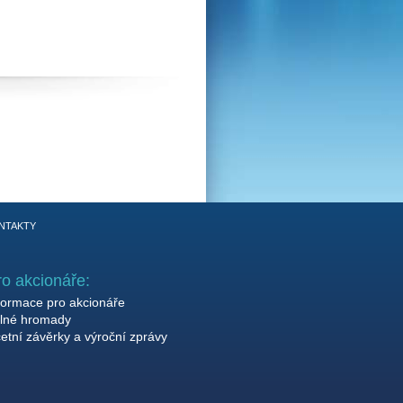
NTAKTY
ro akcionáře:
formace pro akcionáře
lné hromady
etní závěrky a výroční zprávy