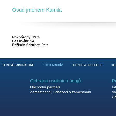
Osud jménem Kamila
Rok výroby:
1974
Čas trvání:
94'
Režisér:
Schulhoff Petr
FILMOVÉ LABORATOŘE
FOTO ARCHÍV
LICENCE A PRODUKCE
KO
Ochrana osobních údajů:
P
Obchodní partneři
In
Zaměstnanci, uchazeči o zaměstnání
Va
Úč