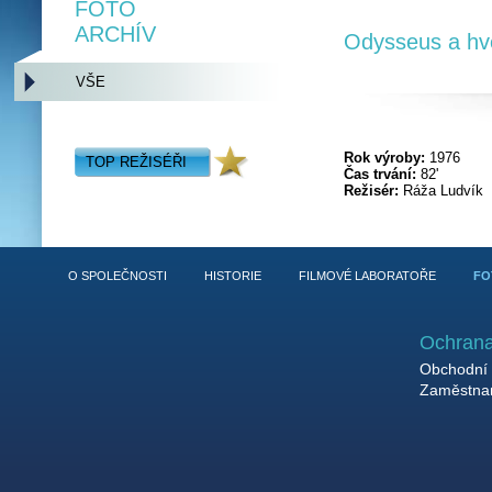
FOTO
ARCHÍV
Odysseus a hv
VŠE
Rok výroby:
1976
TOP REŽISÉŘI
Čas trvání:
82'
Režisér:
Ráža Ludvík
O SPOLEČNOSTI
HISTORIE
FILMOVÉ LABORATOŘE
FO
Ochrana
Obchodní 
Zaměstnan