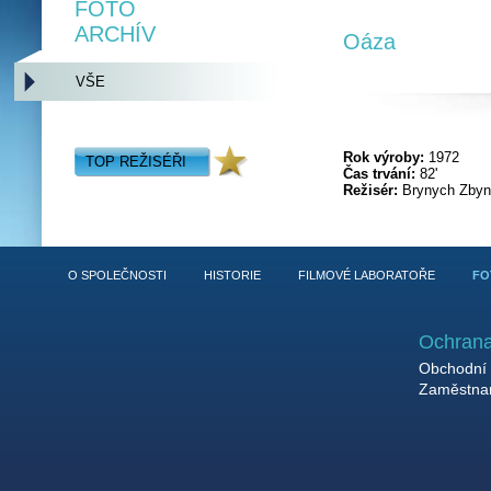
FOTO
ARCHÍV
Oáza
VŠE
Rok výroby:
1972
TOP REŽISÉŘI
Čas trvání:
82'
Režisér:
Brynych Zbyn
O SPOLEČNOSTI
HISTORIE
FILMOVÉ LABORATOŘE
FO
Ochrana
Obchodní 
Zaměstnan