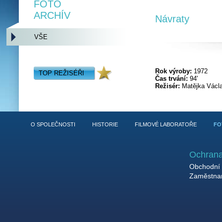
FOTO
ARCHÍV
Návraty
VŠE
Rok výroby:
1972
TOP REŽISÉŘI
Čas trvání:
94'
Režisér:
Matějka Václ
O SPOLEČNOSTI
HISTORIE
FILMOVÉ LABORATOŘE
FO
Ochrana
Obchodní 
Zaměstnan