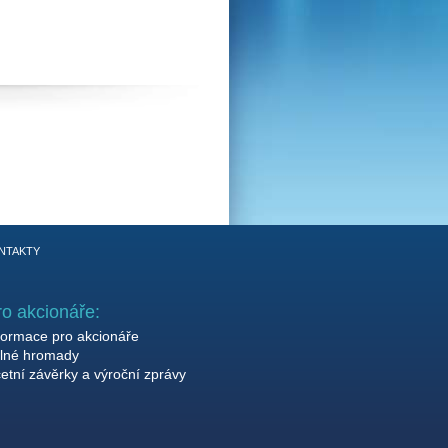
NTAKTY
ro akcionáře:
formace pro akcionáře
lné hromady
etní závěrky a výroční zprávy