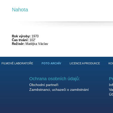
Nahota
Rok výroby:
1970
Čas trvání:
102'
Režisér:
Matějka Václav
FILMOVÉ LABORATOŘE
FOTO ARCHÍV
LICENCE A PRODUKCE
KO
Ochrana osobních údajů:
P
Obchodní partneři
In
Zaměstnanci, uchazeči o zaměstnání
Va
Úč