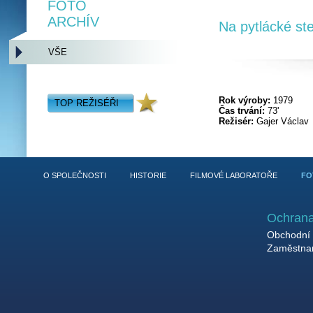
FOTO
ARCHÍV
Na pytlácké st
VŠE
Rok výroby:
1979
TOP REŽISÉŘI
Čas trvání:
73'
Režisér:
Gajer Václav
O SPOLEČNOSTI
HISTORIE
FILMOVÉ LABORATOŘE
FO
Ochrana
Obchodní 
Zaměstnan