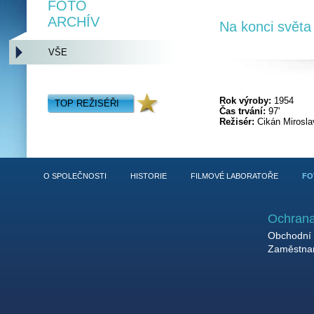
FOTO
ARCHÍV
Na konci světa
VŠE
Rok výroby:
1954
TOP REŽISÉŘI
Čas trvání:
97'
Režisér:
Cikán Mirosla
O SPOLEČNOSTI
HISTORIE
FILMOVÉ LABORATOŘE
FO
Ochrana
Obchodní 
Zaměstnan