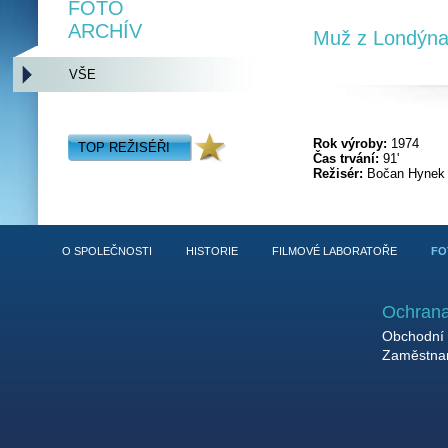
FOTO
ARCHÍV
Muž z Londýn
VŠE
Rok výroby:
1974
TOP REŽISÉŘI
Čas trvání:
91'
Režisér:
Bočan Hynek
O SPOLEČNOSTI
HISTORIE
FILMOVÉ LABORATOŘE
FO
Ochrana
Obchodní 
Zaměstnan