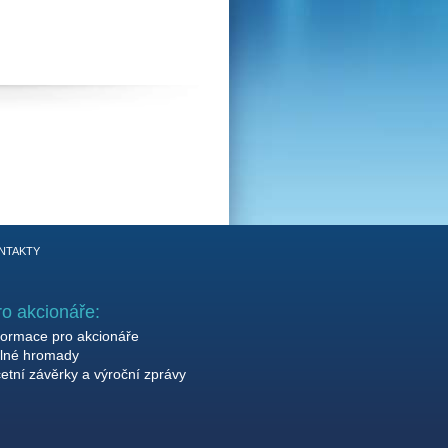
NTAKTY
ro akcionáře:
formace pro akcionáře
lné hromady
etní závěrky a výroční zprávy