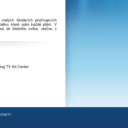
malých školácích prožívajících
átku, které splní každé přání. V
out do lidského světa, utečou z
jing TV Art Center
NTAKTY