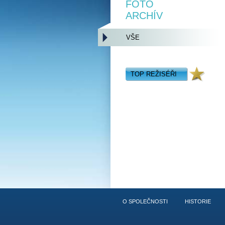
FOTO
ARCHÍV
VŠE
TOP REŽISÉŘI
O SPOLEČNOSTI
HISTORIE