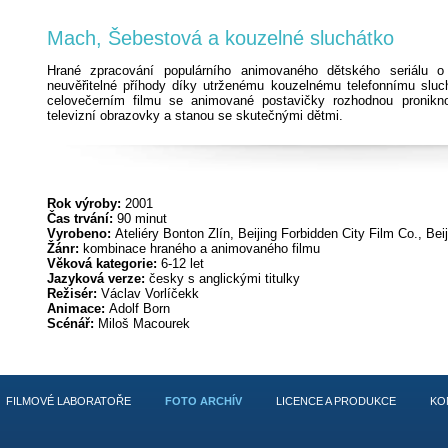
Mach, Šebestová a kouzelné sluchátko
Hrané zpracování populárního animovaného dětského seriálu o 
neuvěřitelné příhody díky utrženému kouzelnému telefonnímu sluch
celovečerním filmu se animované postavičky rozhodnou pronikn
televizní obrazovky a stanou se skutečnými dětmi.
Rok výroby:
2001
Čas trvání:
90 minut
Vyrobeno:
Ateliéry Bonton Zlín, Beijing Forbidden City Film Co., Bei
Žánr:
kombinace hraného a animovaného filmu
Věková kategorie:
6-12 let
Jazyková verze:
česky s anglickými titulky
Režisér:
Václav Vorlíčekk
Animace:
Adolf Born
Scénář:
Miloš Macourek
FILMOVÉ LABORATOŘE
FOTO ARCHÍV
LICENCE A PRODUKCE
KO