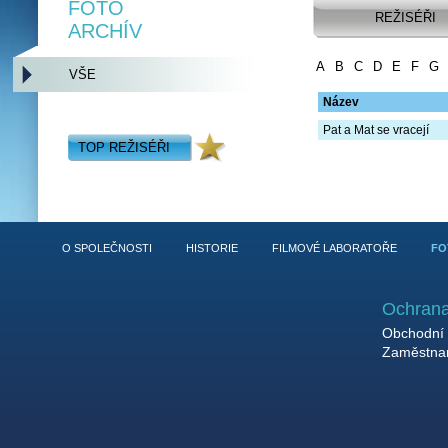
FOTO
REŽISÉŘI
ARCHÍV
A
B
C
D
E
F
G
VŠE
Název
Pat a Mat se vracejí
TOP REŽISÉŘI
O SPOLEČNOSTI
HISTORIE
FILMOVÉ LABORATOŘE
FO
Ochrana
Obchodní 
Zaměstnan