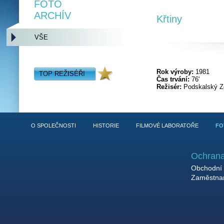
FOTO
ARCHÍV
Křtiny
VŠE
Rok výroby:
1981
TOP REŽISÉŘI
Čas trvání:
76'
Režisér:
Podskalský Z
O SPOLEČNOSTI
HISTORIE
FILMOVÉ LABORATOŘE
FO
Ochrana
Obchodní 
Zaměstnan