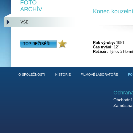
FOTO
ARCHÍV
Konec kouzeln
VŠE
Rok výroby:
1981
TOP REŽISÉŘI
Čas trvání:
12'
Režisér:
Týrlová Herm
O SPOLEČNOSTI
HISTORIE
FILMOVÉ LABORATOŘE
FO
Ochrana
Obchodní 
Zaměstnan