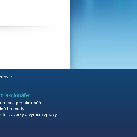
NTAKTY
ro akcionáře:
formace pro akcionáře
lné hromady
etní závěrky a výroční zprávy