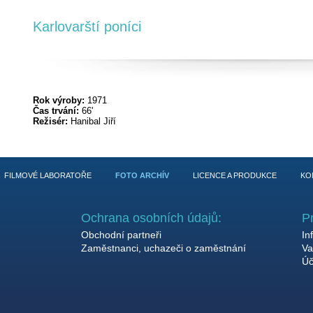
Karlovarští poníci
Rok výroby:
1971
Čas trvání:
66'
Režisér:
Hanibal Jiří
FILMOVÉ LABORATOŘE
FOTO ARCHÍV
LICENCE A PRODUKCE
KO
Ochrana osobních údajů:
P
Obchodní partneři
In
Zaměstnanci, uchazeči o zaměstnání
Va
Úč