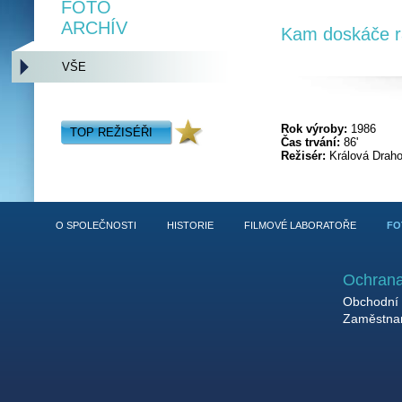
FOTO
ARCHÍV
Kam doskáče r
VŠE
Rok výroby:
1986
TOP REŽISÉŘI
Čas trvání:
86'
Režisér:
Králová Drah
O SPOLEČNOSTI
HISTORIE
FILMOVÉ LABORATOŘE
FO
Ochrana
Obchodní 
Zaměstnan